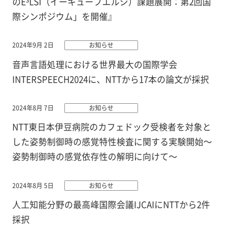
のE³LSI（イーキューブエルシ）課題展開：第2回国
際シンポジウム」を開催』
2024年9月 2日
お知らせ
音声言語処理における世界最大の国際学会
INTERSPEECH2024に、NTTから17本の論文が採択
2024年8月 7日
お知らせ
NTT東日本伊豆病院のカフェドック受検者を対象と
した姿勢制御時の感覚特性検査に関する実験開始～
姿勢制御時の感覚依存性の解明に向けて～
2024年8月 5日
お知らせ
人工知能分野の最高峰国際会議IJCAIにNTTから2件
採択