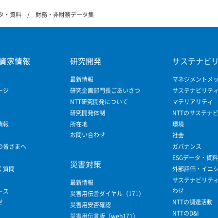
ータ・資料
財務・非財務データ集
資家情報
研究開発
サステナビ
最新情報
マネジメントメ
ージ
研究企画部門長ごあいさつ
サステナビリテ
NTT研究開発について
マテリアリティ
研究開発体制
NTTのサステナ
情報
所在地
環境
お問い合わせ
社会
の皆さまへ
ガバナンス
ESGデータ・資料
災害対策
く質問
外部評価・イニ
サステナビリテ
最新情報
わせ
ース
災害用伝言ダイヤル（171）
せ
NTTの調達活動
災害用安否確認
NTTのD&I
災害用伝言版（web171）