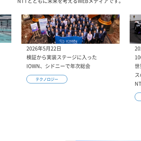
NTTとともに未来を考えるWEBメディアです。
2026年5月22日
2
検証から実装ステージに入った
1
IOWN、シドニーで年次総会
世
ス
テクノロジー
N