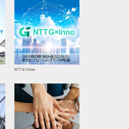
NTT G×Inno