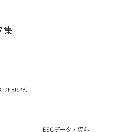
タ集
DF:619KB）
ESGデータ・資料