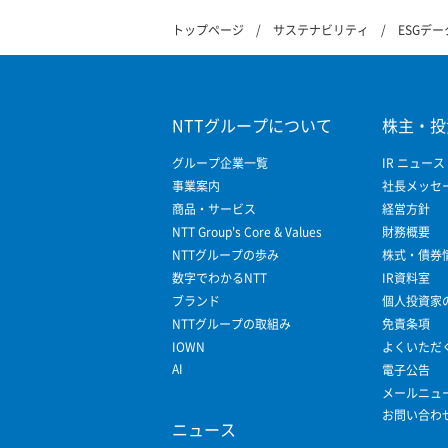
トップページ
サステナビリティ
ESGデ
NTTグループについて
株主・投
グループ企業一覧
IR ニュース
事業案内
社長メッセ
商品・サービス
経営方針
NTT Group's Core & Values
財務概要
NTTグループの歩み
株式・債券
数字でわかるNTT
IR資料室
ブランド
個人投資家
NTTグループの取組み
免責条項
IOWN
よくいただ
AI
電子公告
メールニュ
お問い合わ
ニュース