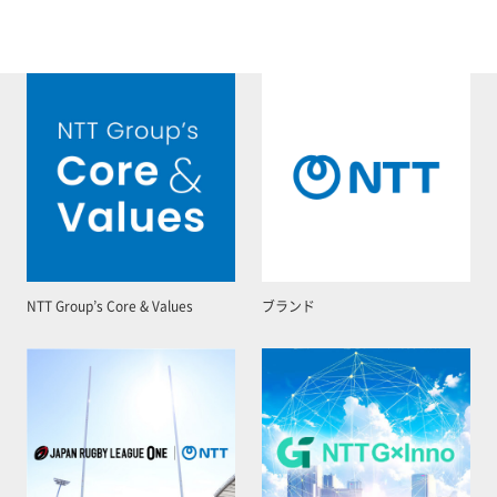
NTT Group’s Core & Values
ブランド