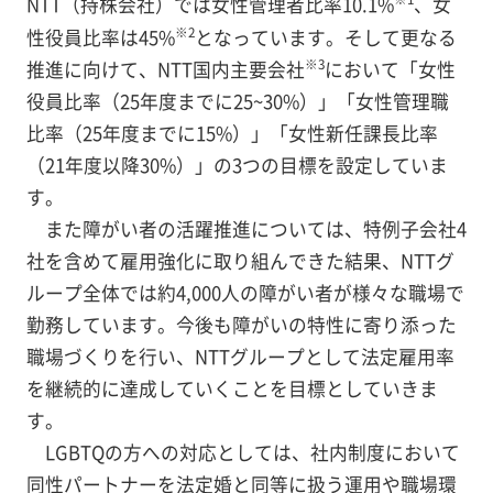
NTT（持株会社）では女性管理者比率10.1%
、女
※2
性役員比率は45%
となっています。そして更なる
※3
推進に向けて、NTT国内主要会社
において「女性
役員比率（25年度までに25~30%）」「女性管理職
比率（25年度までに15%）」「女性新任課長比率
（21年度以降30%）」の3つの目標を設定していま
す。
また障がい者の活躍推進については、特例子会社4
社を含めて雇用強化に取り組んできた結果、NTTグ
ループ全体では約4,000人の障がい者が様々な職場で
勤務しています。今後も障がいの特性に寄り添った
職場づくりを行い、NTTグループとして法定雇用率
を継続的に達成していくことを目標としていきま
す。
LGBTQの方への対応としては、社内制度において
同性パートナーを法定婚と同等に扱う運用や職場環