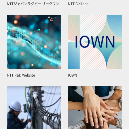
NTTジャパンラグビー リーグワン
NTT G×Inno
NTT R&D Website
IOWN