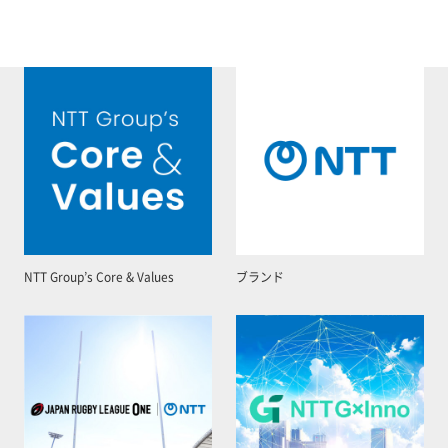
NTT Group’s Core & Values
ブランド