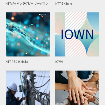
NTTジャパンラグビー リーグワン
NTT G×Inno
NTT R&D Website
IOWN