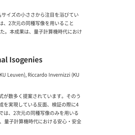
署名サイズの小ささから注目を浴びてい
は、2次元の同種写像を用いること
ました。本成果は、量子計算機時代におけ
al Isogenies
euven), Riccardo Invernizzi (KU
式が数多く提案されています。そのう
生成を実現している反面、検証の際に4
では、2次元の同種写像のみを用いる
果は、量子計算機時代における安心・安全