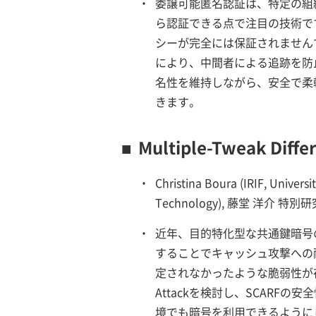
・
委譲可能匿名認証は、特定の組
ら認証できる点で注目の技術で
シーが完全には保証されません
により、中間者による追跡を防
名性を維持しながら、安全で柔
きます。
■
Multiple-Tweak Differ
・
Christina Boura (IRIF, Univers
Technology), 藤堂 洋介 特別
・
近年、目的特化型な共通鍵暗号
することでキャッシュ攻撃への
定されなかったような脆弱性が存在す
Attackを検討し、SCAR
境でも暗号を利用できるように