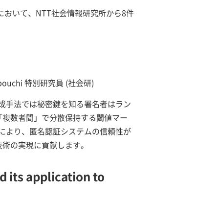
24において、NTT社会情報研究所から8件
Tibouchi 特別研究員 (社会研)
成手法では秘密鍵を知る署名者はラン
「複数者間」で分散保持する閾値マー
により、匿名認証システムの信頼性が
技術の実現に貢献します。
 its application to