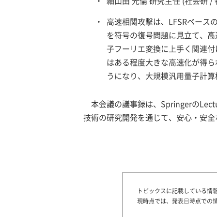
・
細山田 光倫 研究主任 (社会研 / 
・
高速相関攻撃は、LFSRベー
を符号の復号問題に見立て、高
子フーリエ変換に上手く関連付
はある程度大きな高速化が得ら
うになり、大規模汎用量子計算
本会議の議事録は、SpringerのLect
技術の研究開発を通じて、安心・安全
トピックスに記載している情
現時点では、発表日時点での