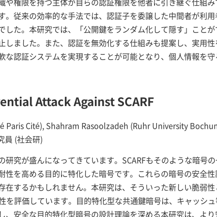
織や権限を持つ主体が自らの認証権限を他者に引き継ぐ仕組み
す。従来の効率的な手法では、認証子を委譲した中間者が利用
でした。本研究では、「公開鍵をランダム化して隠す」ことが
止しました。また、認証を無効化する仕組みも提案し、実用性
軟な認証システムを実現することが可能となり、個人情報を守
ential Attack Against SCARF
ité Paris Cité), Shahram Rasoolzadeh (Ruhr University Bochu
研究員 (社会研)
の研究が盛んになってきています。SCARFもそのような暗号
耐性を高める目的に特化した暗号です。これらの暗号の安全性
るかもしれません。本研究は、そういった新しい脆弱性として、Multip
Fの安全性を評価しています。目的特化型な共通鍵暗号は、キャッ
し、安全な目的特化型暗号の設計理論を深める本研究は、より