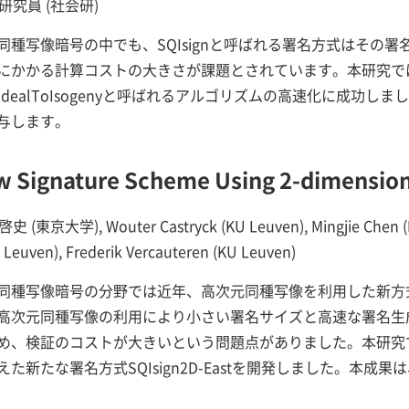
 研究員 (社会研)
種写像暗号の中でも、SQIsignと呼ばれる署名方式はその
にかかる計算コストの大きさが課題とされています。本研究で
dealToIsogenyと呼ばれるアルゴリズムの高速化に成功し
与します。
w Signature Scheme Using 2-dimension
大学), Wouter Castryck (KU Leuven), Mingjie Chen (KU L
 Leuven), Frederik Vercauteren (KU Leuven)
同種写像暗号の分野では近年、高次元同種写像を利用した新方
Dは、高次元同種写像の利用により小さい署名サイズと高速な署名
め、検証のコストが大きいという問題点がありました。本研究
た新たな署名方式SQIsign2D-Eastを開発しました。本成