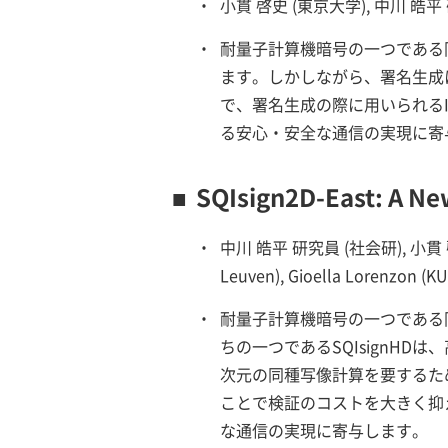
・
小貫 啓史 (東京大学), 中川 皓平
・
耐量子計算機暗号の一つである同
ます。しかしながら、署名生成
で、署名生成の際に用いられるI
る安心・安全な通信の実現に寄
■
SQIsign2D-East: A Ne
・
中川 皓平 研究員 (社会研), 小貫 啓史 (東京
Leuven), Gioella Lorenzon (KU
・
耐量子計算機暗号の一つである
ちの一つであるSQIsignH
次元の同種写像計算を要するた
ことで検証のコストを大きく抑え
な通信の実現に寄与します。