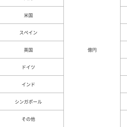
米国
スペイン
英国
億円
ドイツ
インド
シンガポール
その他