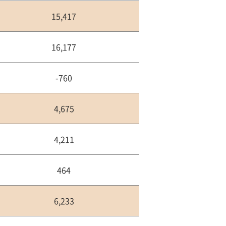
15,417
16,177
-760
4,675
4,211
464
6,233