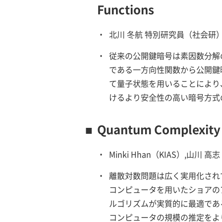
Functions
・
北川 冬航 特別研究員（社会研）
・
従来の公開鍵暗号は素因数分解
である一方向性関数から公開鍵
て量子状態を用いることにより
けるより安全性の高い暗号方式
■
Quantum Complexity f
・
Minki Hhan（KIAS）,山川 高志
・
離散対数問題は広く実用化され
コンピュータを用いたショアの
ルゴリズムが実質的に最適であ
コンピュータの規模の推定をよ