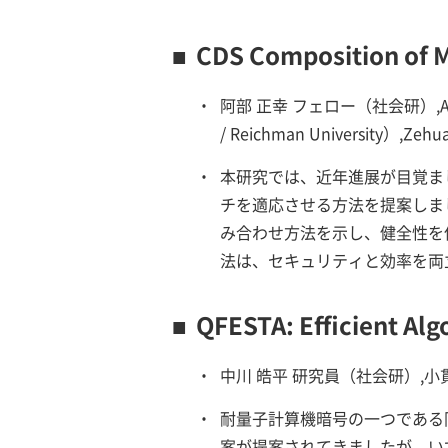
■
CDS Composition of M
・
阿部 正幸 フェロー（社会研）,Andrej 
/ Reichman University）
・
本研究では、近年進展が目覚ま
チを適応させる方法を提案しま
み合わせ方法を示し、健全性を
法は、セキュリティと効率を両
■
QFESTA: Efficient Al
・
中川 皓平 研究員（社会研）,小
・
耐量子計算機暗号の一つである
案が提案されてきましたが、い