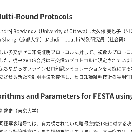
ulti-Round Protocols
Bogdanov（University of Ottawa）,大久保 美也子（NICT）,
,Zehua Shang（京都大学）,Mehdi Tibouchi 特別研究員（社会研）
しい多交信ゼロ知識証明プロトコルに対して、複数のプロトコル
した。従来のCDS合成は三交信のプロトコルに限定されていま
保ちながらオフラインゼロ知識シミュレーションを可能にする
立させる新たな証明手法を提供し、ゼロ知識証明技術の実用性
gorithms and Parameters for FESTA usin
貫 啓史（東京大学）
同種写像暗号では、有力視されていた暗号方式SIKEに対する
ずれも計算効率に大きな課題を抱えていました。本研究では、S