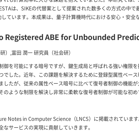
QFESTAは、SIKEの代替案として提案された数多くの方式の
功しています。本成果は、量子計算機時代における安心・安全
o Registered ABE for Unbounded Predi
g（産総研）,富田 潤一 研究員（社会研）
制御を可能にする暗号ですが、鍵生成局と呼ばれる強い権限を
つでした。近年、この課題を解決するために登録型属性ベース
ましたが、従来の属性ベース暗号に比べて復号者制御の機能が
そのような制限を解決し非常に柔軟な復号者制御が可能な初め
ure Notes in Computer Science（LNCS）に掲載
全なサービスの実現に貢献していきます。