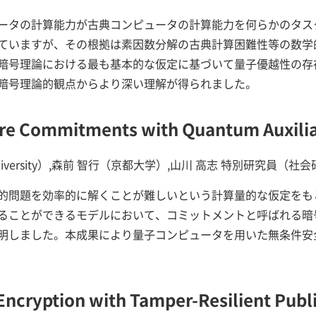
ータの計算能力が古典コンピュータの計算能力を何らかのタス
ていますが、その根拠は素因数分解の古典計算困難性等の数学
暗号理論における最も基本的な仮定に基づいて量子優越性の存
暗号理論的観点からより深い理解が得られました。
ure Commitments with Quantum Auxilia
ton University）,森前 智行（京都大学）,山川 高志 特別研究員（社
的問題を効率的に解くことが難しいという計算量的な仮定をも
ることができるモデルにおいて、コミットメントと呼ばれる暗
明しました。本成果により量子コンピュータを用いた無条件安
ncryption with Tamper-Resilient Publ