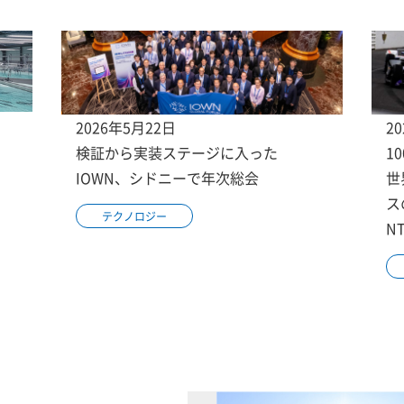
2026年5月22日
2
検証から実装ステージに入った
1
IOWN、シドニーで年次総会
世
ス
テクノロジー
N