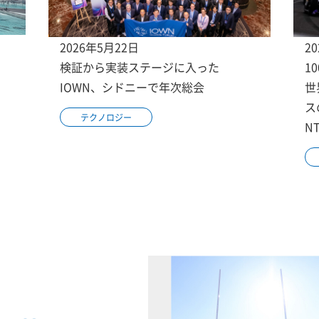
2026年5月22日
2
検証から実装ステージに入った
1
IOWN、シドニーで年次総会
世
ス
テクノロジー
N