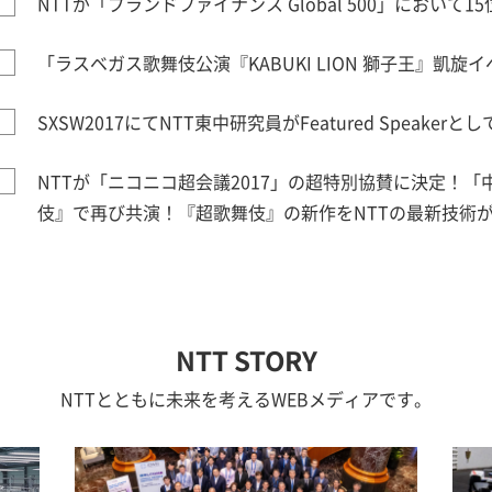
NTTが「ブランドファイナンス Global 500」において
「ラスベガス歌舞伎公演『KABUKI LION 獅子王』凱旋イ
SXSW2017にてNTT東中研究員がFeatured Speakerと
NTTが「ニコニコ超会議2017」の超特別協賛に決定！
伎』で再び共演！『超歌舞伎』の新作をNTTの最新技術
NTT STORY
NTTとともに未来を考えるWEBメディアです。