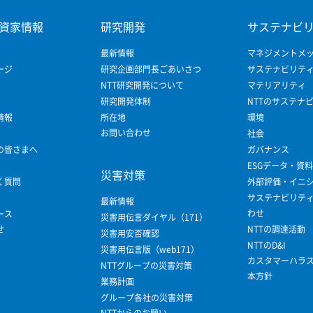
資家情報
研究開発
サステナビ
最新情報
マネジメントメ
ージ
研究企画部門長ごあいさつ
サステナビリテ
NTT研究開発について
マテリアリティ
研究開発体制
NTTのサステナ
情報
所在地
環境
お問い合わせ
社会
の皆さまへ
ガバナンス
ESGデータ・資料
災害対策
く質問
外部評価・イニ
サステナビリテ
最新情報
わせ
ース
災害用伝言ダイヤル（171）
せ
NTTの調達活動
災害用安否確認
NTTのD&I
災害用伝言版（web171）
カスタマーハラ
NTTグループの災害対策
本方針
業務計画
グループ各社の災害対策
NTTからのお願い