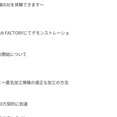
先端のAIを体験できます～
nとJAPAN FACTORYにてデモンストレーショ
」の開始について
 ～匿名加工情報の適正な加工の方法
00万契約に到達