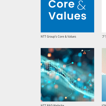
NTT Group’s Core & Values
ブ
NTT R&D Website
IO