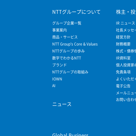
NTTグループについて
株主・投
グループ企業一覧
IR ニュース
事業案内
社長メッセ
商品・サービス
経営方針
NTT Group's Core & Values
財務概要
NTTグループの歩み
株式・債券
数字でわかるNTT
IR資料室
ブランド
個人投資家
NTTグループの取組み
免責条項
IOWN
よくいただ
AI
電子公告
メールニュ
お問い合わ
ニュース
Global Business