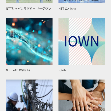
NTTジャパンラグビー リーグワン
NTT G×Inno
NTT R&D Website
IOWN