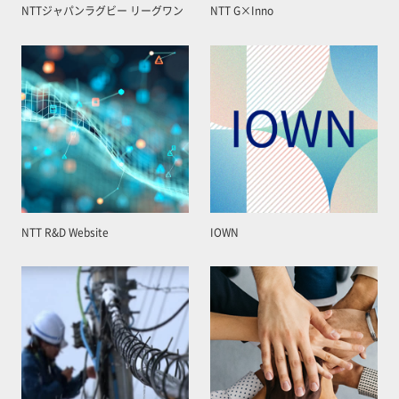
NTTジャパンラグビー リーグワン
NTT G×Inno
NTT R&D Website
IOWN