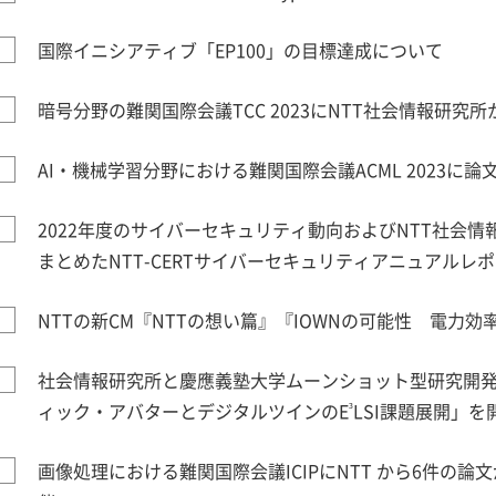
国際イニシアティブ「EP100」の目標達成について
暗号分野の難関国際会議TCC 2023にNTT社会情報研究所
AI・機械学習分野における難関国際会議ACML 2023に論
2022年度のサイバーセキュリティ動向およびNTT社会
まとめたNTT-CERTサイバーセキュリティアニュアルレポ
NTTの新CM『NTTの想い篇』『IOWNの可能性 電力効
社会情報研究所と慶應義塾大学ムーンショット型研究開
³
ィック・アバターとデジタルツインのE
LSI課題展開」を
画像処理における難関国際会議ICIPにNTT から6件の論