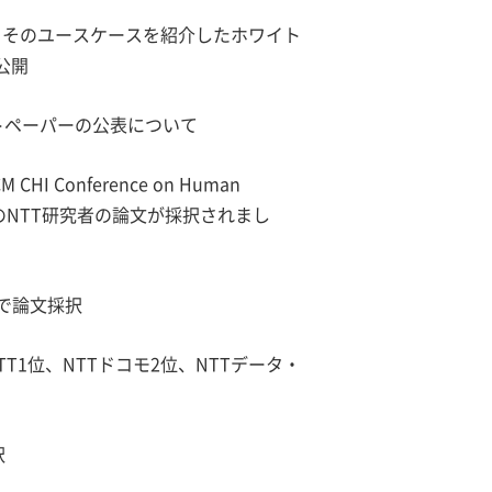
とそのユースケースを紹介したホワイト
を公開
イトペーパーの公表について
I Conference on Human
3」にて、以下のNTT研究者の論文が採択されまし
Sで論文採択
T1位、NTTドコモ2位、NTTデータ・
択