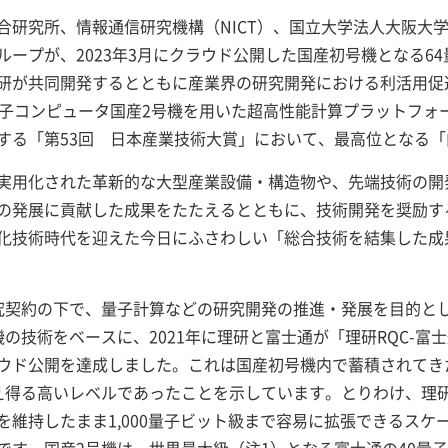
合研究所、情報通信研究機構（NICT）、国立大学法人大阪大
ループが、2023年3月にクラウド公開した国産初号機となる6
研が共同開発するとともに産業界の研究開発における利活用促
量子コンピュータ国産2号機を用いた超高性能計算プラットフォ
する「第53回 日本産業技術大賞」において、最高位となる
実用化された革新的な大型産業設備・構造物や、先端技術の開
の発展に貢献した成果をたたえるとともに、技術開発を奨励する
化技術時代を迎えた今日にふさわしい「総合技術を結集した成
究契約の下で、量子計算などの研究開発の推進・発展を目的と
の技術をベースに、2021年に理研と富士通が「理研RQC-富
ウド公開を達成しました。これは国産初号機内で蓄積されてき
え得る高いレベルであったことを示しています。とりわけ、理
維持したまま1,000量子ビット級まで容易に拡張できるスケ