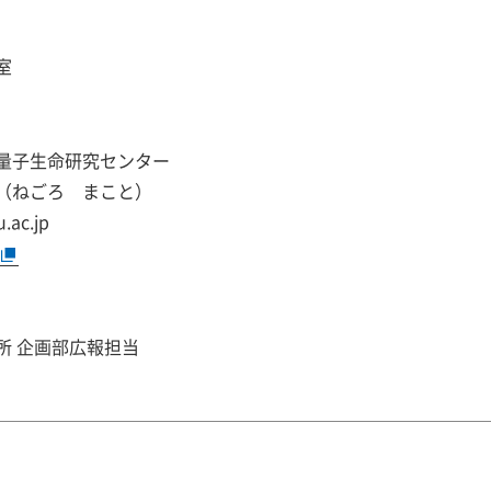
室
量子生命研究センター
（ねごろ まこと）
.ac.jp
所 企画部広報担当