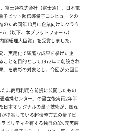
学、富士通株式会社（富士通）、日本電
4量子ビット超伝導量子コンピュータの
進のため同年10月に企業向けにクラウ
ーム（以下、本プラットフォーム）
「内閣総理大臣賞」を受賞しました。
発、実用化で顕著な成果を挙げた企
ことを目的として1972年に創設され
果」を表彰の対象とし、今回が53回目
した非商用利用を前提に公開したもの
士通連携センター」の設立後実質2年半
た日本オリジナルの量子技術が、国産
研が提案している超伝導方式の量子ビ
ーラビリティを有する独自の3次元実装