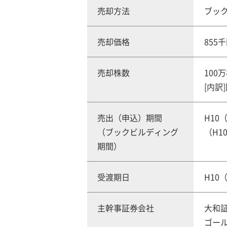
売却方法
ブッ
売却価格
855
売却株数
100
[内訳]
売出（申込）期間
H10（
（ブックビルディング
（H10
期間）
受渡期日
H10（
主幹事証券会社
大和
ゴー