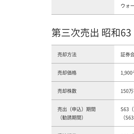
ウォ
第三次売出 昭和63
売却方法
証券
売却価格
1,9
売却株数
150
売出（申込）期間
S63（
（勧誘期間）
（S63