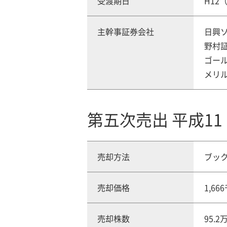
受渡期日
H12（
主幹事証券会社
日興
野村
ゴー
メリ
第五次売出 平成11
売却方法
ブッ
売却価格
1,6
売却株数
95.2