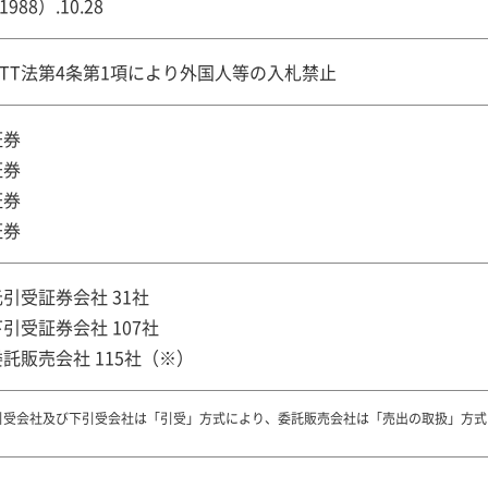
1988）.10.28
NTT法第4条第1項により外国人等の入札禁止
証券
証券
証券
証券
元引受証券会社 31社
下引受証券会社 107社
委託販売会社 115社（※）
引受会社及び下引受会社は「引受」方式により、委託販売会社は「売出の取扱」方式