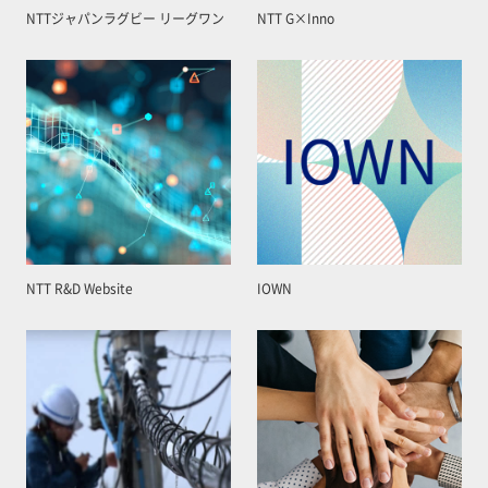
NTTジャパンラグビー リーグワン
NTT G×Inno
NTT R&D Website
IOWN