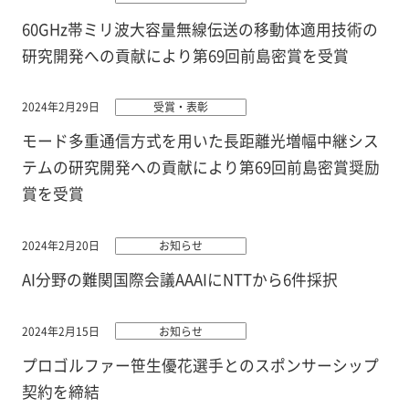
60GHz帯ミリ波大容量無線伝送の移動体適用技術の
研究開発への貢献により第69回前島密賞を受賞
2024年2月29日
受賞・表彰
モード多重通信方式を用いた長距離光増幅中継シス
テムの研究開発への貢献により第69回前島密賞奨励
賞を受賞
2024年2月20日
お知らせ
AI分野の難関国際会議AAAIにNTTから6件採択
2024年2月15日
お知らせ
プロゴルファー笹生優花選手とのスポンサーシップ
契約を締結