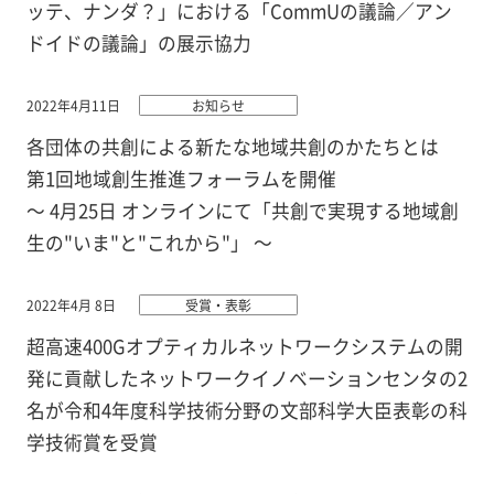
ッテ、ナンダ？」における「CommUの議論／アン
ドイドの議論」の展示協力
2022年4月11日
お知らせ
各団体の共創による新たな地域共創のかたちとは
第1回地域創生推進フォーラムを開催
～ 4月25日 オンラインにて「共創で実現する地域創
生の"いま"と"これから"」 ～
2022年4月 8日
受賞・表彰
超高速400Gオプティカルネットワークシステムの開
発に貢献したネットワークイノベーションセンタの2
名が令和4年度科学技術分野の文部科学大臣表彰の科
学技術賞を受賞