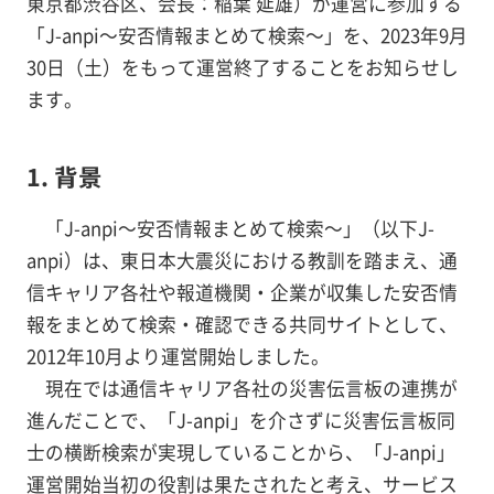
東京都渋谷区、会長：稲葉 延雄）が運営に参加する
「J-anpi～安否情報まとめて検索～」を、2023年9月
30日（土）をもって運営終了することをお知らせし
ます。
1. 背景
「J-anpi～安否情報まとめて検索～」（以下J-
anpi）は、東日本大震災における教訓を踏まえ、通
信キャリア各社や報道機関・企業が収集した安否情
報をまとめて検索・確認できる共同サイトとして、
2012年10月より運営開始しました。
現在では通信キャリア各社の災害伝言板の連携が
進んだことで、「J-anpi」を介さずに災害伝言板同
士の横断検索が実現していることから、「J-anpi」
運営開始当初の役割は果たされたと考え、サービス