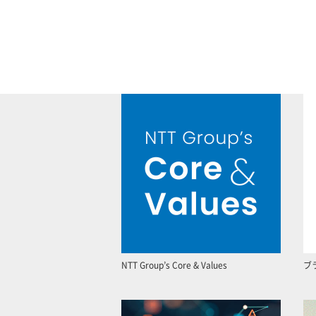
NTT Group’s Core & Values
ブ