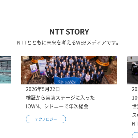
NTT STORY
NTTとともに未来を考えるWEBメディアです。
2026年5月22日
2
検証から実装ステージに入った
1
IOWN、シドニーで年次総会
世
ス
テクノロジー
N