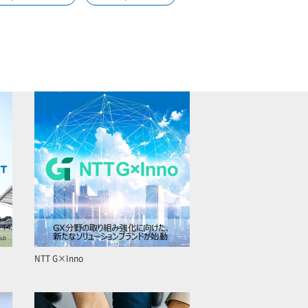
NTT G×Inno