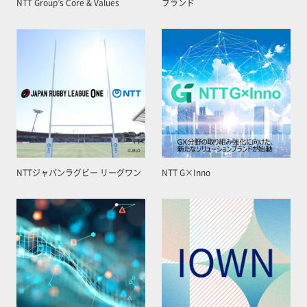
NTT Group’s Core & Values
ブランド
NTTジャパンラグビー リーグワン
NTT G×Inno