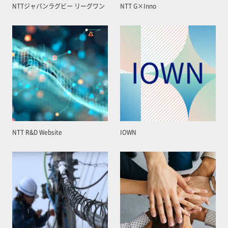
NTTジャパンラグビー リーグワン
NTT G×Inno
NTT R&D Website
IOWN