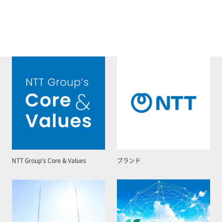
NTT Group’s Core & Values
ブランド