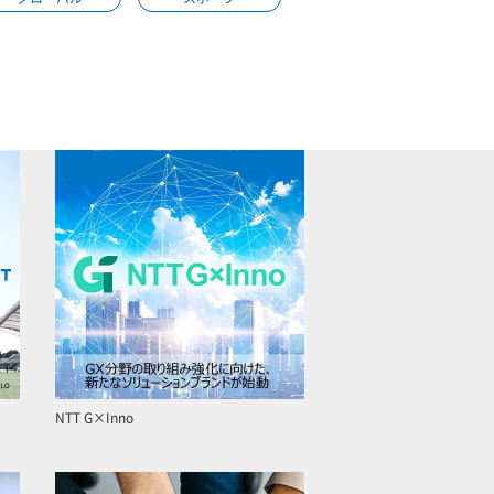
NTT G×Inno