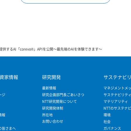
提供するAI「corevo®」APIを公開～最先端のAIを体験できます～
資家情報
研究開発
サステナビ
最新情報
マネジメントメ
ージ
研究企画部門長ごあいさつ
サステナビリテ
NTT研究開発について
マテリアリティ
研究開発体制
NTTのサステナ
情報
所在地
環境
お問い合わせ
社会
の皆さまへ
ガバナンス