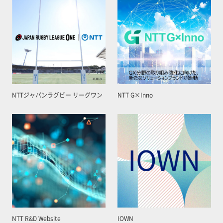
NTTジャパンラグビー リーグワン
NTT G×Inno
NTT R&D Website
IOWN