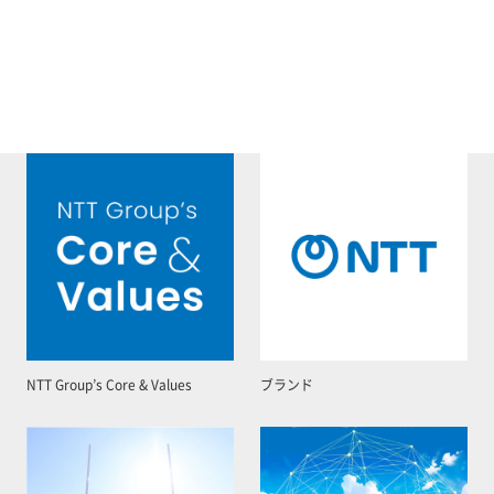
NTT Group’s Core & Values
ブランド