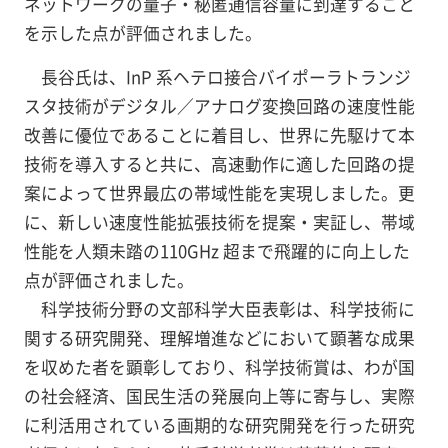
ネットワークの量子・秘匿通信容量に到達すること
を示した点が評価されました。
長谷氏は、InP 系ヘテロ接合バイポーラトランジ
スタ技術がデジタル／アナログ変換回路の速度性能
改善に優位であることに着目し、世界に先駆けて本
技術を導入すると共に、高速動作に適した回路の提
案によって世界最広の帯域性能を実現しました。更
に、新しい速度性能拡張技術を提案・実証し、帯域
性能を人類未踏の110GHz 超まで飛躍的に向上した
点が評価されました。
科学技術分野の文部科学大臣表彰は、科学技術に
関する研究開発、理解増進などにおいて顕著な成果
を収めた者を顕彰しており、科学技術賞は、わが国
の社会経済、国民生活の発展向上等に寄与し、実際
に利活用されている画期的な研究開発を行った研究