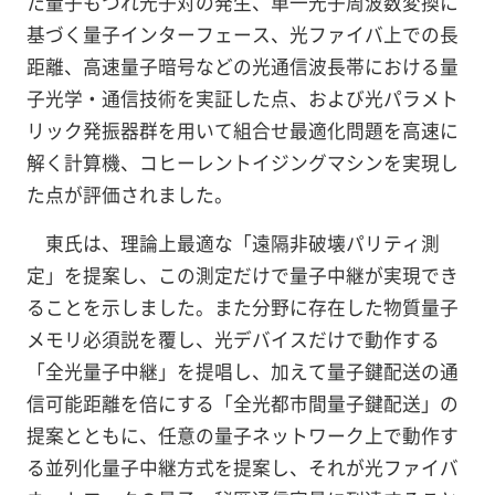
た量子もつれ光子対の発生、単一光子周波数変換に
基づく量子インターフェース、光ファイバ上での長
距離、高速量子暗号などの光通信波長帯における量
子光学・通信技術を実証した点、および光パラメト
リック発振器群を用いて組合せ最適化問題を高速に
解く計算機、コヒーレントイジングマシンを実現し
た点が評価されました。
東氏は、理論上最適な「遠隔非破壊パリティ測
定」を提案し、この測定だけで量子中継が実現でき
ることを示しました。また分野に存在した物質量子
メモリ必須説を覆し、光デバイスだけで動作する
「全光量子中継」を提唱し、加えて量子鍵配送の通
信可能距離を倍にする「全光都市間量子鍵配送」の
提案とともに、任意の量子ネットワーク上で動作す
る並列化量子中継方式を提案し、それが光ファイバ