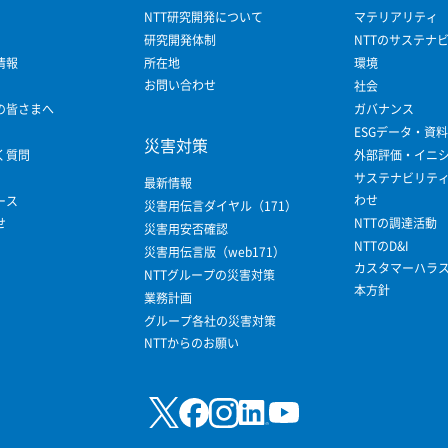
NTT研究開発について
マテリアリティ
研究開発体制
NTTのサステナ
情報
所在地
環境
お問い合わせ
社会
の皆さまへ
ガバナンス
ESGデータ・資料
災害対策
く質問
外部評価・イニ
サステナビリテ
最新情報
わせ
ース
災害用伝言ダイヤル（171）
せ
NTTの調達活動
災害用安否確認
NTTのD&I
災害用伝言版（web171）
カスタマーハラ
NTTグループの災害対策
本方針
業務計画
グループ各社の災害対策
NTTからのお願い