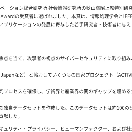
ション総合研究所 社会情報研究所の秋山満昭上席特別研究員が、202
searcher Awardの受賞者に選ばれました。本賞は、情報処理学会とIEEE
アプリケーションの発展に寄与した若手研究者・技術者に与え
焦点を当て、攻撃者の視点のサイバーセキュリティに取り組み
AC Japanなど）と協力していくつもの国家プロジェクト（ACT
究プロセスを確保し、学術界と産業界の間のギャップを埋める
の独自データセットを作成した。このデータセットは約100の
貢献した。
セキュリティ・プライバシー、ヒューマンファクター、および