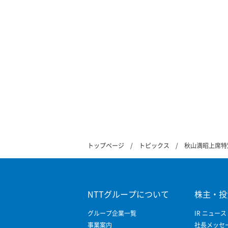
トップページ
トピックス
秋山満昭上席特別研究員
NTTグループについて
株主・投
グループ企業一覧
IR ニュース
事業案内
社長メッセ