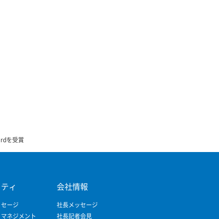
wardを受賞
リティ
会社情報
ッセージ
社長メッセージ
ィマネジメント
社長記者会見