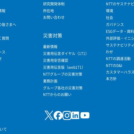
研究開発体制
NTTのサステナ
情報
所在地
環境
お問い合わせ
社会
の皆さまへ
ガバナンス
ESGデータ・資料
災害対策
く質問
外部評価・イニ
サステナビリテ
最新情報
わせ
ース
災害用伝言ダイヤル（171）
せ
NTTの調達活動
災害用安否確認
NTTのD&I
災害用伝言版（web171）
カスタマーハラ
NTTグループの災害対策
本方針
業務計画
グループ各社の災害対策
NTTからのお願い
いて