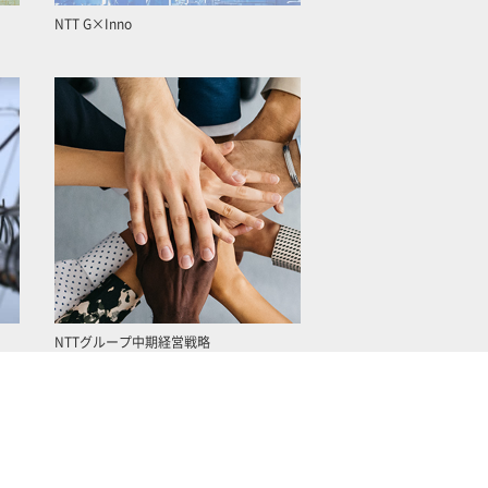
NTT G×Inno
NTTグループ中期経営戦略