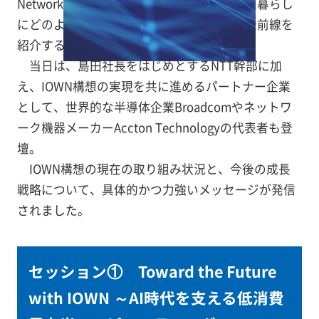
Network）構想」が、未来の社会や私たちの暮らし
にどのような変革をもたらすのか
—
—その最前線を
紹介するイベントとなりました。
当日は、島田社長をはじめとするNTT幹部に加
え、IOWN構想の実現を共に進めるパートナー企業
として、世界的な半導体企業Broadcomやネットワ
ーク機器メーカーAccton Technologyの代表者も登
壇。
IOWN構想の現在の取り組み状況と、今後の成長
戦略について、具体的かつ力強いメッセージが発信
されました。
セッション①
Toward the Future
with IOWN ～AI時代を支える低消費