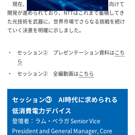
現在、このPEC-2は、2026年末の商用化に向けて
開発が進められており、NTTはこれまで蓄積してき
た光技術を武器に、世界市場でさらなる挑戦を続け
ていく決意を明確に示しました。
セッション②
プレゼンテーション資料は
こち
ら
セッション②
全編動画は
こちら
セッション③
AI時代に求められる
低消費電力デバイス
登壇者：
ラム・ベラガ Senior Vice
President and General Manager, Core