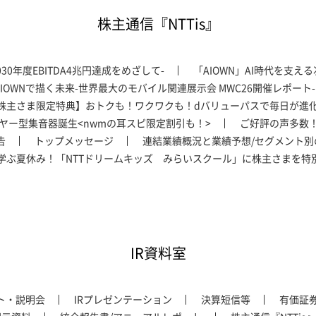
株主通信『NTTis』
30年度EBITDA4兆円達成をめざして-
「AIOWN」AI時代を支え
がIOWNで描く未来-世界最大のモバイル関連展示会 MWC26開催レポート-
T株主さま限定特典】おトクも！ワクワクも！dバリューパスで毎日が進
ヤー型集音器誕生<nwmの耳スピ限定割引も！>
ご好評の声多数
告
トップメッセージ
連結業績概況と業績予想/セグメント別
学ぶ夏休み！「NTTドリームキッズ みらいスクール」に株主さまを特
IR資料室
ント・説明会
IRプレゼンテーション
決算短信等
有価証