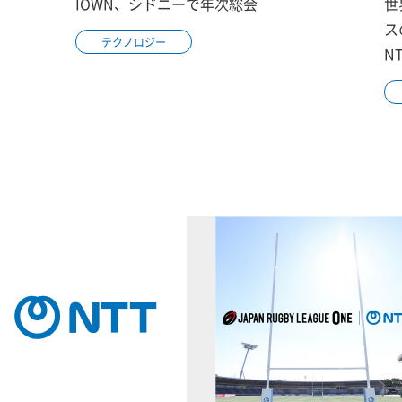
IOWN、シドニーで年次総会
世
ス
テクノロジー
N