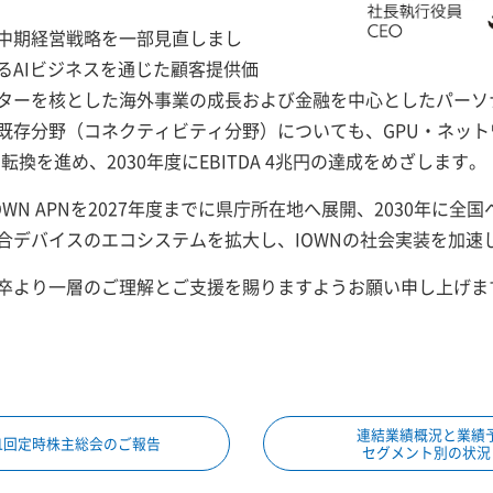
中期経営戦略を一部見直しまし
るAIビジネスを通じた顧客提供価
ターを核とした海外事業の成長および金融を中心としたパーソ
既存分野（コネクティビティ分野）についても、GPU・ネット
転換を進め、2030年度にEBITDA 4兆円の達成をめざします。
OWN APNを2027年度までに県庁所在地へ展開、2030年に
合デバイスのエコシステムを拡大し、IOWNの社会実装を加速
卒より一層のご理解とご支援を賜りますようお願い申し上げま
連結業績概況と業績
41回定時株主総会のご報告
セグメント別の状況