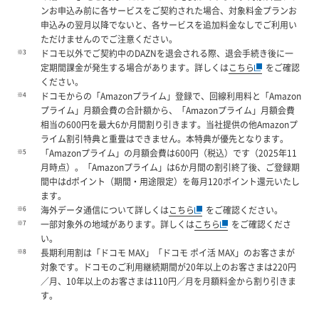
ンお申込み前に各サービスをご契約された場合、対象料金プランお
申込みの翌月以降でないと、各サービスを追加料金なしでご利用い
ただけませんのでご注意ください。
※3
ドコモ以外でご契約中のDAZNを退会される際、退会手続き後に一
定期間課金が発生する場合があります。詳しくは
こちら
をご確認
ください。
※4
ドコモからの「Amazonプライム」登録で、回線利用料と「Amazon
プライム」月額会費の合計額から、「Amazonプライム」月額会費
相当の600円を最大6か月間割り引きます。当社提供の他Amazonプ
ライム割引特典と重畳はできません。本特典が優先となります。
※5
「Amazonプライム」の月額会費は600円（税込）です（2025年11
月時点）。「Amazonプライム」は6か月間の割引終了後、ご登録期
間中はdポイント（期間・用途限定）を毎月120ポイント還元いたし
ます。
※6
海外データ通信について詳しくは
こちら
をご確認ください。
※7
一部対象外の地域があります。詳しくは
こちら
をご確認くださ
い。
※8
長期利用割は「ドコモ MAX」「ドコモ ポイ活 MAX」のお客さまが
対象です。ドコモのご利用継続期間が20年以上のお客さまは220円
／月、10年以上のお客さまは110円／月を月額料金から割り引きま
す。