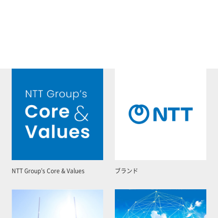
NTT Group’s Core & Values
ブランド