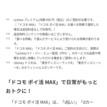
※9
Lemino プレミアム(月額 990 円（税込）)のご契約が必要です。
（「ドコモ MAX」「ドコモ ポイ活 MAX」の選べる特典で選択した
場合は追加料金なしで利用可。）
※10
追加有料コンテンツの取扱いはございません。
※11
「選べる特典」で選んだサービスにより受けられる特典が変わりま
す。
※12
「ドコモ MAX」「ドコモ ポイ活 MAX」ご契約の方向けに、実際の
「Leminoペイ・パー・ビュー配信（PPV）」のサービスの品質や特
徴をお試し体験していただける機会をご提供いたします。
※13
cDisney ドコモは、「東京ディズニーランドR」「東京ディズニーシ
ーR」のオフィシャルスポンサーです。
「ドコモ ポイ活 MAX」で日常がもっと
おトクに！
「ドコモ ポイ活 MAX」は、「d払い」「dカー