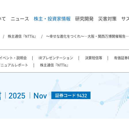
いて
ニュース
株主・投資家情報
研究開発
災害対策
サ
株主通信『NTTis』
～幸せな進化をつくれ～―大阪・関西万博開催報告―
Rイベント・説明会
IRプレゼンテーション
決算短信等
有価証券
アニュアルレポート
株主通信『NTTis』