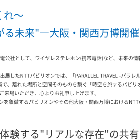
くれ～
ながる未来"―大阪・関西万博開
、電電公社として、ワイヤレステレホン(携帯電話)など、未来の
したNTTパビリオンでは、「PARALLEL TRAVEL -パラ
技術で、離れた場所と空間そのものを繋ぐ「時空を旅するパビリ
にご来場いただき、心よりお礼申し上げます。
を象徴するパビリオンやその他大阪・関西万博におけるNTT
meで体験する"リアルな存在"の共有