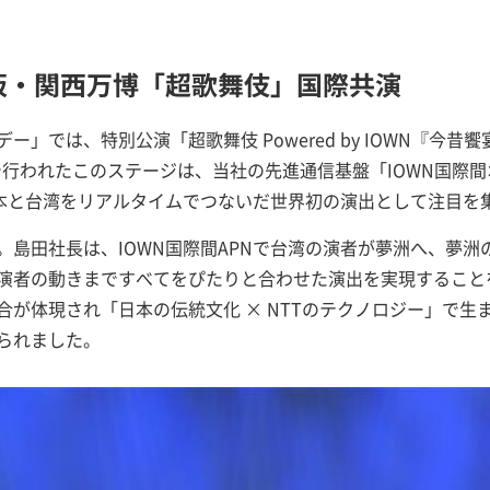
阪・関西万博「超歌舞伎」国際共演
では、特別公演「超歌舞伎 Powered by IOWN『今昔饗宴千本
定で行われたこのステージは、当社の先進通信基盤「IOWN国際
日本と台湾をリアルタイムでつないだ世界初の演出として注目を
。島田社長は、IOWN国際間APNで台湾の演者が夢洲へ、夢
演者の動きまですべてをぴたりと合わせた演出を実現すること
合が体現され「日本の伝統文化 × NTTのテクノロジー」で生
られました。