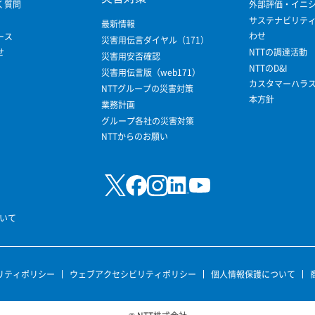
く質問
外部評価・イニ
サステナビリテ
最新情報
わせ
ース
災害用伝言ダイヤル（171）
せ
NTTの調達活動
災害用安否確認
NTTのD&I
災害用伝言版（web171）
カスタマーハラ
NTTグループの災害対策
本方針
業務計画
グループ各社の災害対策
NTTからのお願い
いて
リティポリシー
ウェブアクセシビリティポリシー
個人情報保護について