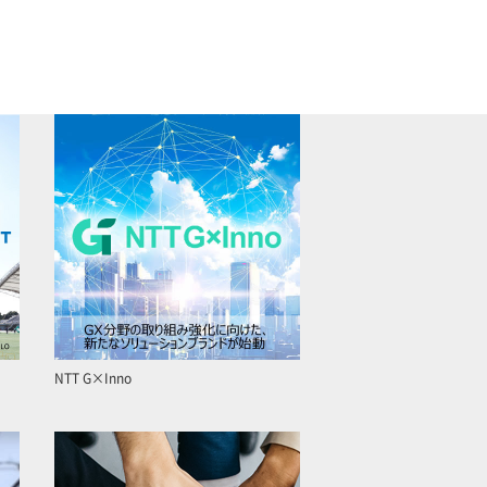
NTT G×Inno