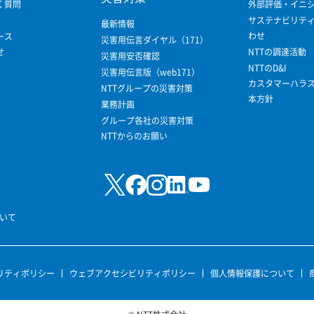
く質問
外部評価・イニ
サステナビリテ
最新情報
わせ
ース
災害用伝言ダイヤル（171）
せ
NTTの調達活動
災害用安否確認
NTTのD&I
災害用伝言版（web171）
カスタマーハラ
NTTグループの災害対策
本方針
業務計画
グループ各社の災害対策
NTTからのお願い
いて
リティポリシー
ウェブアクセシビリティポリシー
個人情報保護について