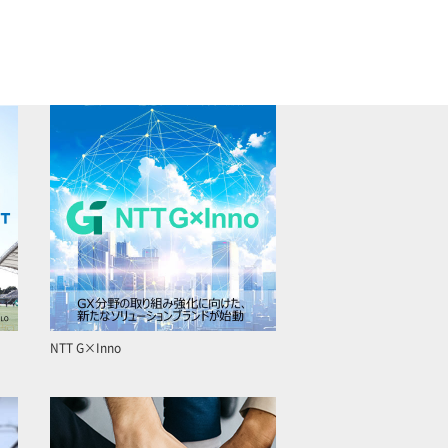
NTT G×Inno