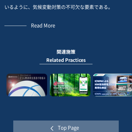
いるように、気候変動対策の不可欠な要素である。
Read More
Development of a unique and pioneering methodology
for analyzing and quantifying the budgetary effort
devoted to the fight against climate change and
関連施策
environmental preservation. Public budgets are an
Related Practices
essential element of climate action, as recognized by
the OECD in its Green Budgeting Guidelines.
Top Page