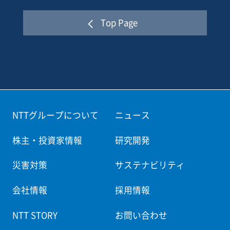
initiatives and spreading them nationwide.
Top Page
NTT Urban Solutions, together with the City of
Nagasaki, focused on the city's abundant tourism
resources and set the theme of ”promoting the world
of sustainable tourism in Nagasaki City, a fusion of
historical culture, nightscape tourism and
decarbonization.”
NTTグループについて
ニュース
NTT Urban Solutions aims to realize the simultaneous
株主・投資家情報
研究開発
decarbonization of the region and promotion of
tourism by connecting initiatives such as energy
災害対策
サステナビリティ
conservation with consideration for landscapes and the
会社情報
採用情報
supply of renewable energy to the world's three largest
nightscapes to sustainable tourism supported by the
NTT STORY
お問い合わせ
region.