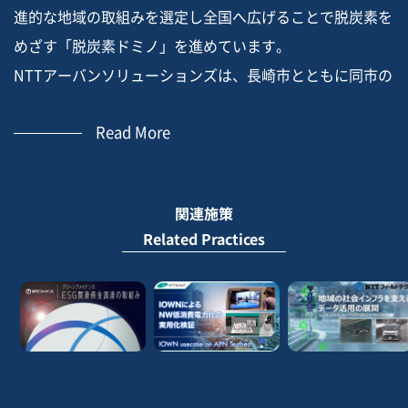
進的な地域の取組みを選定し全国へ広げることで脱炭素を
めざす「脱炭素ドミノ」を進めています。
NTTアーバンソリューションズは、長崎市とともに同市の
豊富な観光資源に着目し、”「歴史文化」×「夜景観光」
Read More
×「脱炭素」が融合した長崎市版サステナブルツーリズム
の世界発信”をテーマに設定しました。
景観に配慮した省エネや世界新三大夜景への再エネ供給等
関連施策
の取組みを地域に支えられたサステナブルツーリズムへと
Related Practices
つなぎ、地域の脱炭素と観光振興の同時実現をめざしま
す。
In order to achieve carbon neutrality by 2050, Japan is
promoting a” decarbonization domino ”aimed at
decarbonization by selecting advanced regional