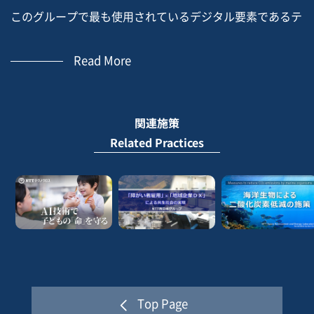
このグループで最も使用されているデジタル要素であるテ
レビを使用して、顧客に関連付けられた外部デバイスを接
Read More
続し、リモコンとテレビ画面を介して簡単な方法でパーソ
ナライズされたサービスカタログにアクセスできるように
しました。
関連施策
Related Practices
In order to bring remote banking services closer, we
proposed a new non-intrusive vehicle different from
web and mobile banking to offer an alternative to
elderly people.
Using the television, the digital element most used by
this group, we connected an external device associated
to the customer to allow them to access their
Top Page
personalized service catalog in a simple way through a