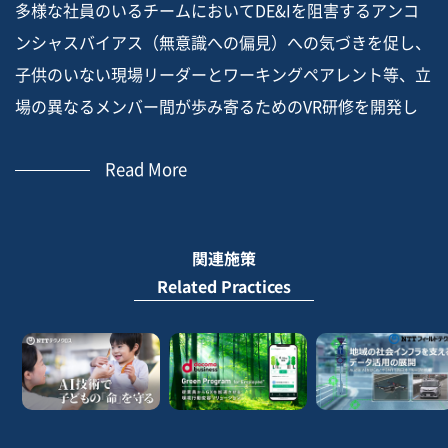
多様な社員のいるチームにおいてDE&Iを阻害するアンコ
ンシャスバイアス（無意識への偏見）への気づきを促し、
子供のいない現場リーダーとワーキングペアレント等、立
場の異なるメンバー間が歩み寄るためのVR研修を開発し
ている。従前のVR研修は単一視点の受動的な体験に留ま
Read More
り、効果も配慮の域に留まっていたが、2視点の能動的な
VR疑似体験によって自分と異なる立場をより深く理解で
きる。また、共通の疑似体験が比較対象となり、当事者間
関連施策
の建設的な対話や歩み寄りを促すことができるようにな
Related Practices
る。
We are developing VR training to promote awareness of
the unconscious bias that inhibits DE & I in teams with
diverse employees, and to bring members from