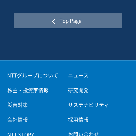
different positions, such as childless field leaders and
working parents, together. In the past, VR training was
Top Page
limited to a passive experience with a single point of
view, and the effect was limited to consideration.
However, the active VR simulated experience with two
points of view can provide a deeper understanding of
different positions. In addition, the common simulated
experience will be compared, and it will be possible to
NTTグループについて
ニュース
encourage constructive dialogue and compromise
株主・投資家情報
研究開発
between parties.
災害対策
サステナビリティ
会社情報
採用情報
NTT STORY
お問い合わせ