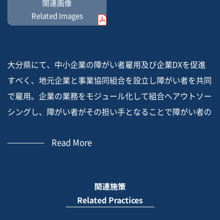
関連画像
Related Images
大分県にて、中小企業の障がい者雇用及び企業DXを促進
すべく、地元企業と事業協同組合を設立し障がい者を共同
で雇用。企業の業務をモジュール化して組合へアウトソー
シングし、障がい者がその担い手となることで障がい者の
雇用と企業の業務効率化を同時に実現。NTT西のICT商材
Read More
やNTT西の特例子会社であるルセント社のノウハウを活用
したマネジメントを事業協同組合で活用することで障がい
者の就労定着・育成を支援。このモデルを通じ将来的に、
関連施策
誰もがいきいきと働ける、真にダイバーシティなまちづく
Related Practices
りを実現。