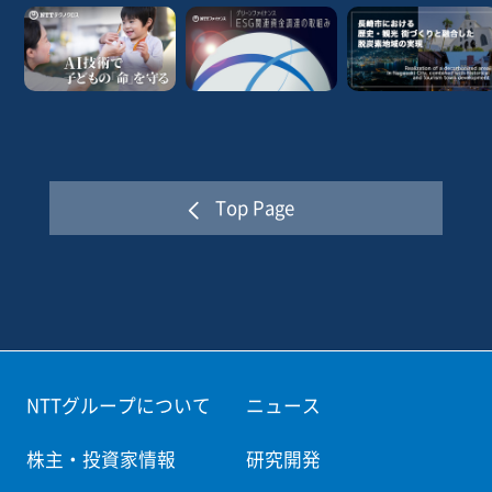
In Oita Prefecture, a business cooperative was
established with a local company to jointly employ
persons with disabilities in order to promote
employment of persons with disabilities at small and
medium-sized enterprises and corporate DX. The
Top Page
employment of persons with disabilities and the
improvement of business efficiency at the same time
were realized by outsourcing business operations of
enterprises to cooperatives in a modular manner, with
persons with disabilities serving as the agents. By
utilizing management utilizing ICT products of NTT
NTTグループについて
ニュース
West and know-how of Lucent Co., Ltd., a special
株主・投資家情報
研究開発
subsidiary of NTT West, business cooperatives support