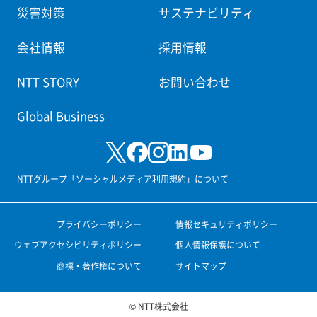
the employment retention and development of
災害対策
サステナビリティ
persons with disabilities. Through this model, a truly
会社情報
採用情報
diverse community can be created in which everyone
can work actively in the future.
NTT STORY
お問い合わせ
Global Business
NTTグループ「ソーシャルメディア利用規約」について
プライバシーポリシー
情報セキュリティポリシー
ウェブアクセシビリティポリシー
個人情報保護について
商標・著作権について
サイトマップ
© NTT株式会社