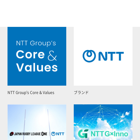
NTT Group’s Core & Values
ブランド