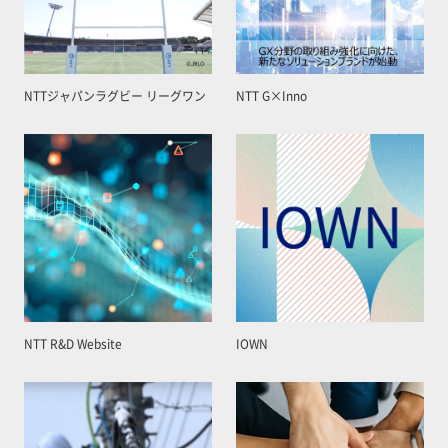
NTTジャパンラグビー リーグワン
NTT G×Inno
NTT R&D Website
IOWN