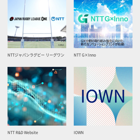
NTTジャパンラグビー リーグワン
NTT G×Inno
NTT R&D Website
IOWN