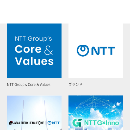
NTT Group’s Core & Values
ブランド