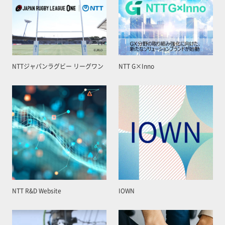
NTTジャパンラグビー リーグワン
NTT G×Inno
NTT R&D Website
IOWN