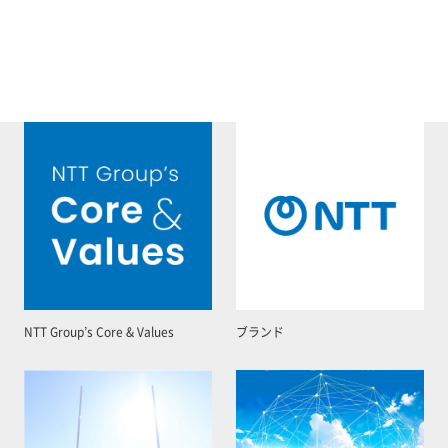
NTT Group’s Core & Values
ブランド