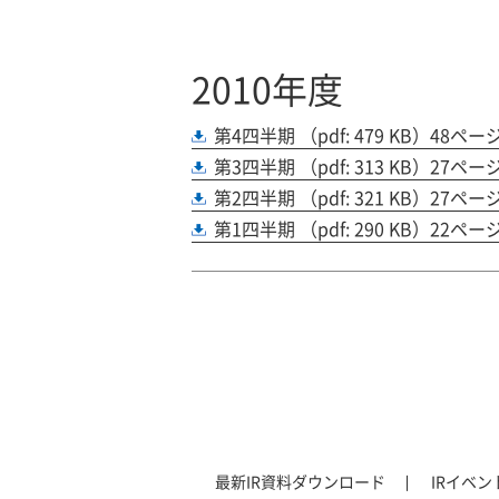
2010年度
第4四半期
（pdf: 479 KB）48ペー
第3四半期
（pdf: 313 KB）27ペー
第2四半期
（pdf: 321 KB）27ペー
第1四半期
（pdf: 290 KB）22ペー
最新IR資料ダウンロード
IRイベ