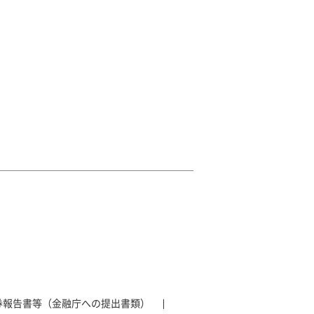
券報告書等（金融庁への提出書類）