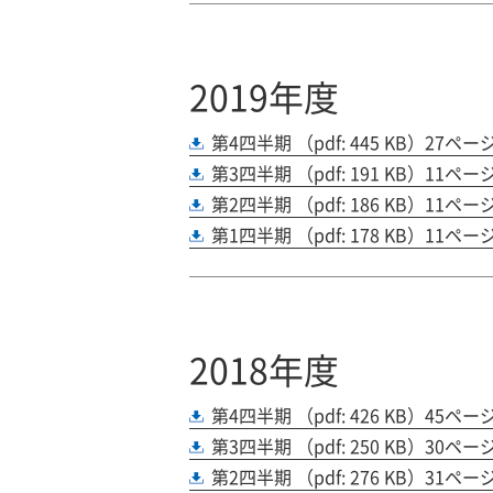
2019年度
第4四半期
（pdf: 445 KB）27ペー
第3四半期
（pdf: 191 KB）11ペー
第2四半期
（pdf: 186 KB）11ペー
第1四半期
（pdf: 178 KB）11ペー
2018年度
第4四半期
（pdf: 426 KB）45ペー
第3四半期
（pdf: 250 KB）30ペー
第2四半期
（pdf: 276 KB）31ペー