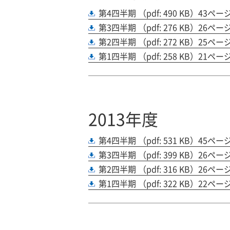
第4四半期
（pdf: 490 KB）43ペー
第3四半期
（pdf: 276 KB）26ペー
第2四半期
（pdf: 272 KB）25ペー
第1四半期
（pdf: 258 KB）21ペー
2013年度
第4四半期
（pdf: 531 KB）45ペー
第3四半期
（pdf: 399 KB）26ペー
第2四半期
（pdf: 316 KB）26ペー
第1四半期
（pdf: 322 KB）22ペー