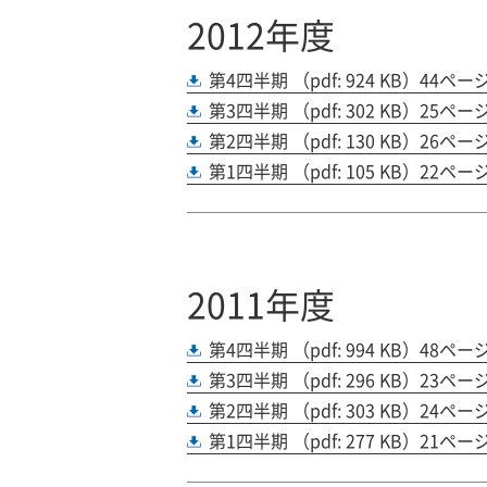
2012年度
第4四半期
（pdf: 924 KB）44ペー
第3四半期
（pdf: 302 KB）25ペー
第2四半期
（pdf: 130 KB）26ペー
第1四半期
（pdf: 105 KB）22ペー
2011年度
第4四半期
（pdf: 994 KB）48ペー
第3四半期
（pdf: 296 KB）23ペー
第2四半期
（pdf: 303 KB）24ペー
第1四半期
（pdf: 277 KB）21ペー