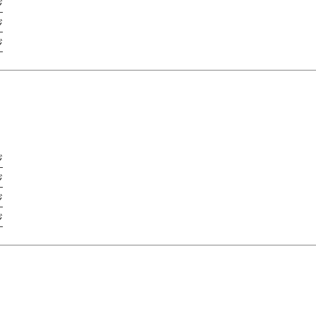
ジ
ジ
ジ
ジ
ジ
ジ
ジ