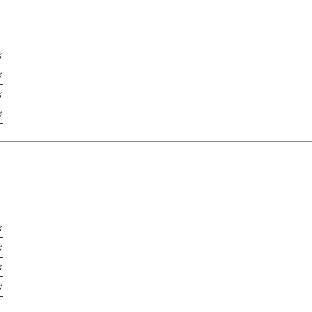
ジ
ジ
ジ
ジ
ジ
ジ
ジ
ジ