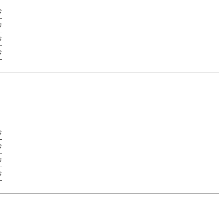
ジ
ジ
ジ
ジ
ジ
ジ
ジ
ジ