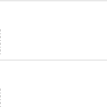
ジ
ジ
ジ
ジ
ジ
ジ
ジ