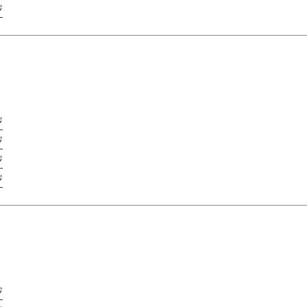
ジ
ジ
ジ
ジ
ジ
ジ