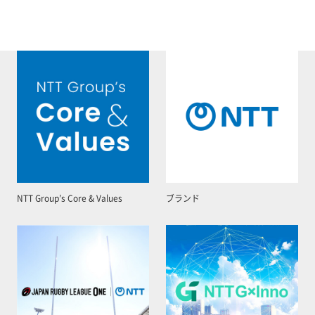
NTT Group’s Core & Values
ブランド