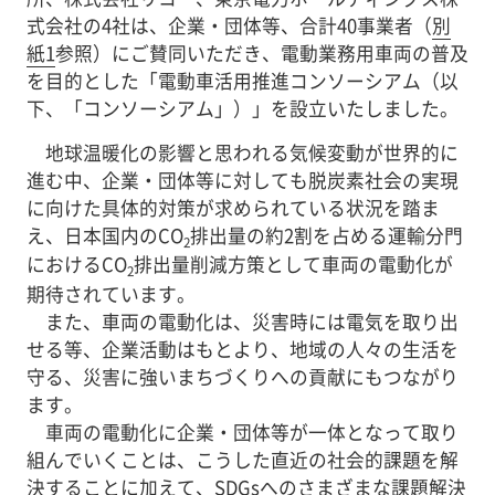
式会社の4社は、企業・団体等、合計40事業者（
別
紙1
参照）にご賛同いただき、電動業務用車両の普及
を目的とした「電動車活用推進コンソーシアム（以
下、「コンソーシアム」）」を設立いたしました。
地球温暖化の影響と思われる気候変動が世界的に
進む中、企業・団体等に対しても脱炭素社会の実現
に向けた具体的対策が求められている状況を踏ま
え、日本国内のCO
排出量の約2割を占める運輸分門
2
におけるCO
排出量削減方策として車両の電動化が
2
期待されています。
また、車両の電動化は、災害時には電気を取り出
せる等、企業活動はもとより、地域の人々の生活を
守る、災害に強いまちづくりへの貢献にもつながり
ます。
車両の電動化に企業・団体等が一体となって取り
組んでいくことは、こうした直近の社会的課題を解
決することに加えて、SDGsへのさまざまな課題解決