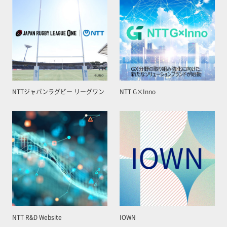
NTTジャパンラグビー リーグワン
NTT G×Inno
NTT R&D Website
IOWN