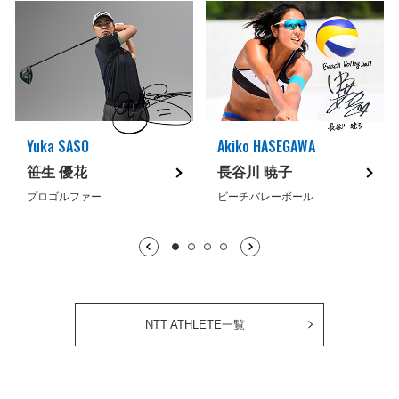
Yuka SASO
Akiko HASEGAWA
笹生 優花
長谷川 暁子
プロゴルファー
ビーチバレーボール
1枚目表示中
2枚目
3枚目
4枚目
NTT ATHLETE一覧