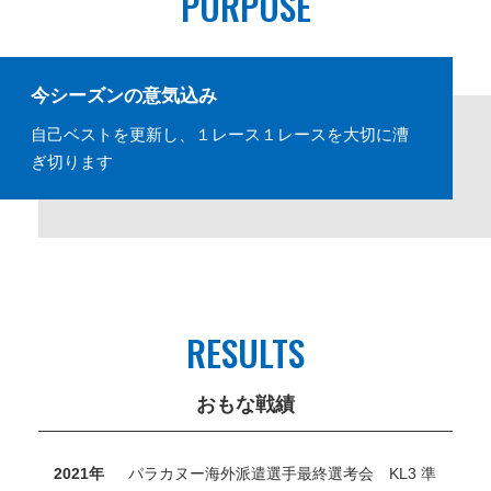
PURPOSE
今シーズンの意気込み
自己ベストを更新し、１レース１レースを大切に漕
ぎ切ります
RESULTS
おもな戦績
2021年
パラカヌー海外派遣選手最終選考会 KL3 準