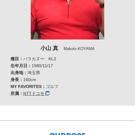
小山 真
Makoto KOYAMA
種目：
パラカヌー KL3
生年月日：
1980/11/17
出身地：
埼玉県
身長：
160cm
MY FAVORITES：
ゴルフ
所属：
NTTドコモ