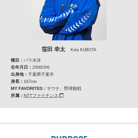
窪田 幸太
Kota KUBOTA
種目：
パラ水泳
生年月日：
2000/3/6
出身地：
千葉県千葉市
身長：
167cm
MY FAVORITES：
サウナ、野球観戦
所属：
NTTファイナンス