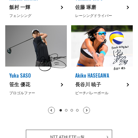
飯村 一輝
佐藤 琢磨
フェンシング
レーシングドライバー
Yuka SASO
Akiko HASEGAWA
笹生 優花
長谷川 暁子
プロゴルファー
ビーチバレーボール
1枚目表示中
2枚目
3枚目
4枚目
NTT ATHLETE一覧