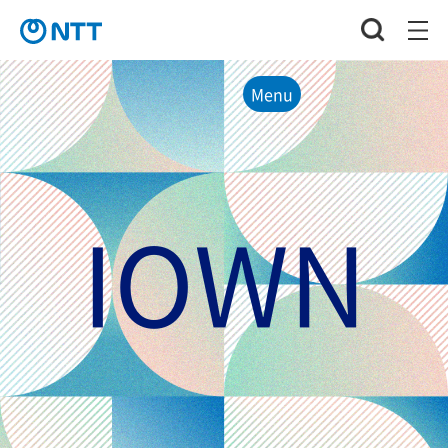
Menu
IOWN