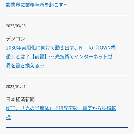
設業界に業務革新を起こす〜
2022/03/03
デジコン
2030年実用化に向けて動き出す、NTTの『IOWN構
想』とは？【前編】〜 光技術でインターネット世
界を書き換える〜
2022/01/21
日本経済新聞
NTT、「光の半導体」で限界突破 電気から技術転
換