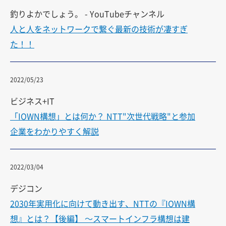
釣りよかでしょう。 - YouTubeチャンネル
人と人をネットワークで繋ぐ最新の技術が凄すぎ
た！！
2022/05/23
ビジネス+IT
「IOWN構想」とは何か？ NTT"次世代戦略"と参加
企業をわかりやすく解説
2022/03/04
デジコン
2030年実用化に向けて動き出す、NTTの『IOWN構
想』とは？【後編】 〜スマートインフラ構想は建