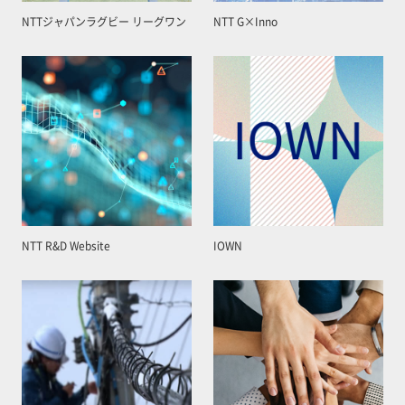
NTTジャパンラグビー リーグワン
NTT G×Inno
NTT R&D Website
IOWN